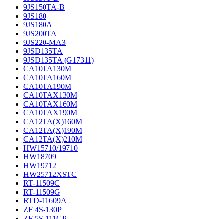
9JS150TA-B
9JS180
9JS180A
9JS200TA
9JS220-МАЗ
9JSD135TA
9JSD135TA (G17311)
CA10TA130M
CA10TA160M
CA10TA190M
CA10TAX130M
CA10TAX160M
CA10TAX190M
CA12TA(X)160M
CA12TA(X)190M
CA12TA(X)210M
HW15710/19710
HW18709
HW19712
HW25712XSTC
RT-11509C
RT-11509G
RTD-11609A
ZF 4S-130P
ZF 5S-111GP