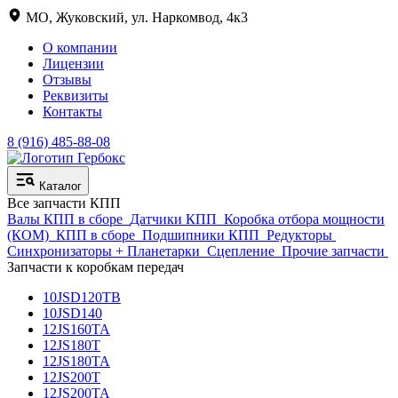
МО, Жуковский, ул. Наркомвод, 4к3
О компании
Лицензии
Отзывы
Реквизиты
Контакты
8 (916) 485-88-08
Каталог
Все запчасти КПП
Валы КПП в сборе
Датчики КПП
Коробка отбора мощности
(КОМ)
КПП в сборе
Подшипники КПП
Редукторы
Синхронизаторы + Планетарки
Сцепление
Прочие запчасти
Запчасти к коробкам передач
10JSD120TB
10JSD140
12JS160TA
12JS180T
12JS180TA
12JS200T
12JS200TA