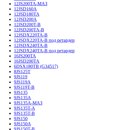
12JS200TA-МАЗ
12JSD160A
12JSD180TA
12JSD200A
12JSD200T-B
12JSD200TA-B
12JSDX220TA-B
12JSDX220TA-B под ретардер
12JSDX240TA-B
12JSDX240TA-B под ретардер
16JS200TA
16JSD200TA
6DSX180TB (G34517)
8JS125T
9JS119
9JS119A
9JS119T-B
9JS135
9JS135A
9JS135A-МАЗ
9JS135T-A
9JS135T-B
9JS150
9JS150A
9JS150T-B