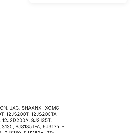
TON
,
JAC
,
SHAANXI
,
XCMG
0T
,
12JS200T
,
12JS200TA-
,
12JSD200A
,
8JS125T
,
JS135
,
9JS135T-A
,
9JS135T-
B
,
9JS180
,
9JS180A
,
RT-