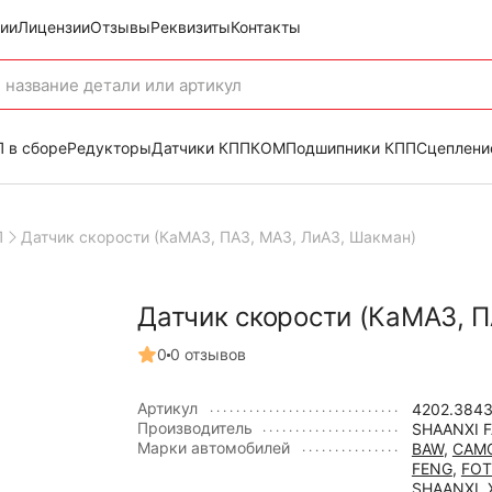
ии
Лицензии
Отзывы
Реквизиты
Контакты
 в сборе
Редукторы
Датчики КПП
КОМ
Подшипники КПП
Сцеплени
П
Датчик скорости (КаМАЗ, ПАЗ, МАЗ, ЛиАЗ, Шакман)
Датчик скорости (КаМАЗ, П
0
0 отзывов
Артикул
4202.384
Производитель
SHAANXI 
Марки автомобилей
BAW
,
CAM
FENG
,
FO
SHAANXI
,