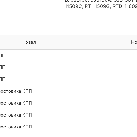
11509C
,
RT-11509G
,
RTD-1160
Узел
Но
КПП
КПП
КПП
востовика КПП
востовика КПП
востовика КПП
востовика КПП