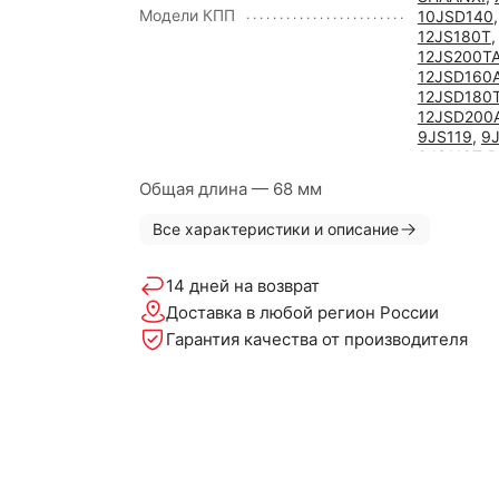
Модели КПП
10JSD140
12JS180T
12JS200T
12JSD160
12JSD180
12JSD200
9JS119
,
9
9JS119T-B
9JS135T-
Общая длина — 68 мм
9JS150
,
9
9JS150T-
Все характеристики и описание
9JS180A
,
RT-11509
14 дней на возврат
Доставка в любой регион России
Гарантия качества от производителя