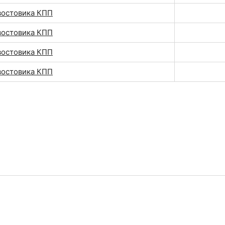
востовика КПП
востовика КПП
востовика КПП
востовика КПП