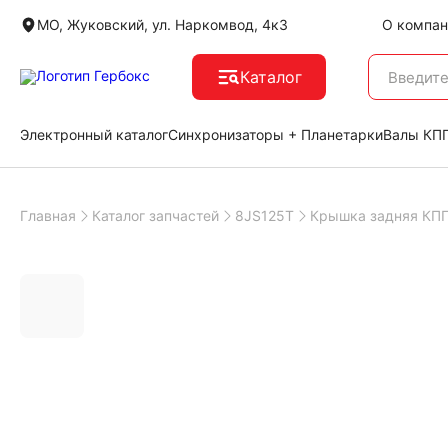
МО, Жуковский, ул. Наркомвод, 4к3
О компан
Каталог
Электронный каталог
Синхронизаторы + Планетарки
Валы КПП
Главная
Каталог запчастей
8JS125T
Крышка задняя КП