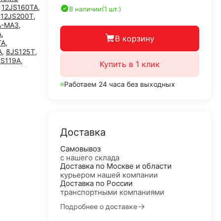
,
12JS160TA
,
В наличии
(1 шт.)
,
12JS200T
,
A-МАЗ
,
A
,
В корзину
TA
,
A
,
8JS125T
,
JS119A
,
Купить в 1 клик
,
9JS135
,
A
,
9JS135T-B
,
Работаем 24 часа без выходных
JS150A
,
B
,
9JS180
,
RT-11509C
,
G
,
RTD-11609A
Доставка
Самовывоз
с нашего склада
Доставка по Москве и области
курьером нашей компании
Доставка по России
транспортными компаниями
Подробнее о доставке