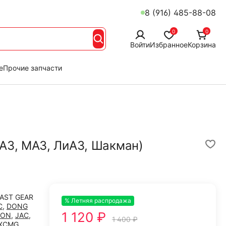
8 (916) 485-88-08
0
0
Войти
Избранное
Корзина
е
Прочие запчасти
АЗ, МАЗ, ЛиАЗ, Шакман)
3
FAST GEAR
% Летняя распродажа
-20%
C
,
DONG
1 120 ₽
TON
,
JAC
,
1 400 ₽
XCMG