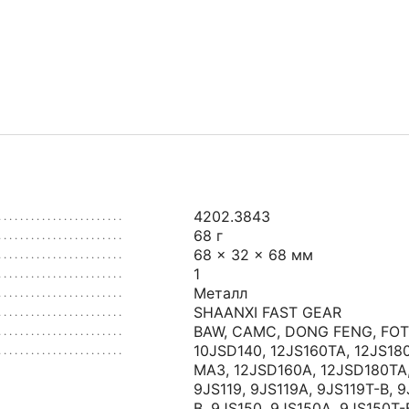
4202.3843
68 г
68 × 32 × 68 мм
1
Металл
SHAANXI FAST GEAR
BAW
,
CAMC
,
DONG FENG
,
FO
10JSD140
,
12JS160TA
,
12JS18
МАЗ
,
12JSD160A
,
12JSD180TA
9JS119
,
9JS119A
,
9JS119T-B
,
9
B
,
9JS150
,
9JS150A
,
9JS150T-