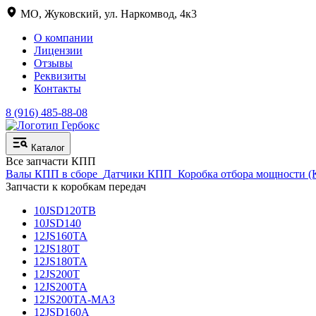
МО, Жуковский, ул. Наркомвод, 4к3
О компании
Лицензии
Отзывы
Реквизиты
Контакты
8 (916) 485-88-08
Каталог
Все запчасти КПП
Валы КПП в сборе
Датчики КПП
Коробка отбора мощности 
Запчасти к коробкам передач
10JSD120TB
10JSD140
12JS160TA
12JS180T
12JS180TA
12JS200T
12JS200TA
12JS200TA-МАЗ
12JSD160A