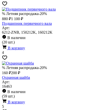
% Летняя распродажа
-20%
880 ₽
1 100 ₽
Подшипник первичного вала
Арт:
6212-ZNB, 150212K, 160212K
В наличии
(20 шт.)
В корзину
4
% Летняя распродажа
-20%
160 ₽
200 ₽
Охранная шайба
Арт:
16463
В наличии
(59 шт.)
В корзину
5