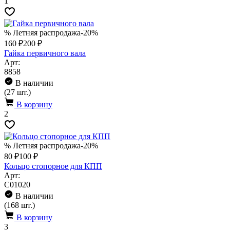
1
% Летняя распродажа
-20%
160 ₽
200 ₽
Гайка первичного вала
Арт:
8858
В наличии
(27 шт.)
В корзину
2
% Летняя распродажа
-20%
80 ₽
100 ₽
Кольцо стопорное для КПП
Арт:
C01020
В наличии
(168 шт.)
В корзину
3