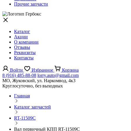
Прочие запчасти
Каталог
Акции
О компании
Отзывы
Реквизиты
Контакты
Войти
Избранное
Корзина
8 (916) 485-88-08
lorry.auto@gmail.com
МО, Жуковский, ул. Наркомвод, 4к3
Круглосуточно, без выходных
Главная
Каталог запчастей
RT-11509C
Вал первичный КПП RT-11509C