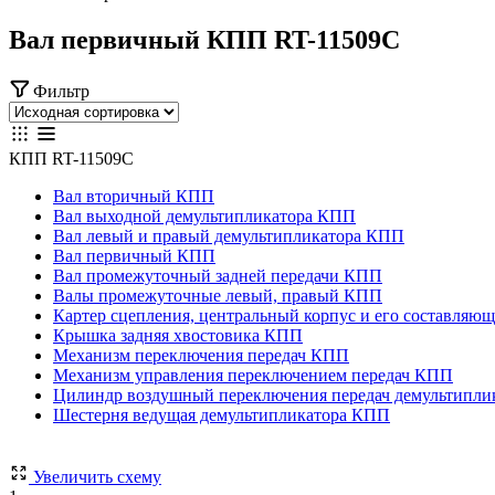
Вал первичный КПП RT-11509C
Фильтр
КПП RT-11509C
Вал вторичный КПП
Вал выходной демультипликатора КПП
Вал левый и правый демультипликатора КПП
Вал первичный КПП
Вал промежуточный задней передачи КПП
Валы промежуточные левый, правый КПП
Картер сцепления, центральный корпус и его составля
Крышка задняя хвостовика КПП
Механизм переключения передач КПП
Механизм управления переключением передач КПП
Цилиндр воздушный переключения передач демультипл
Шестерня ведущая демультипликатора КПП
Увеличить схему