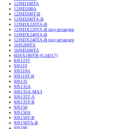
12JSD180TA
12JSD200A
12JSD200T-B
12JSD200TA-B
12JSDX220TA-B
12JSDX220TA-B под ретардер
12JSDX240TA-B
12JSDX240TA-B под ретардер
16JS200TA
16JSD200TA
6DSX180TB (G34517)
8JS125T
9JS119
9JS119A
9JS119T-B
9JS135
9JS135A
9JS135A-МАЗ
9JS135T-A
9JS135T-B
9JS150
9JS150A
9JS150T-B
9JS150TA-B
9JS180