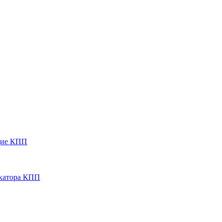
ющие КПП
икатора КПП