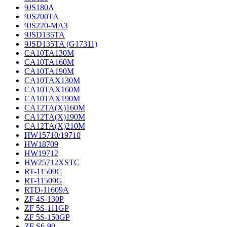
9JS180A
9JS200TA
9JS220-МАЗ
9JSD135TA
9JSD135TA (G17311)
CA10TA130M
CA10TA160M
CA10TA190M
CA10TAX130M
CA10TAX160M
CA10TAX190M
CA12TA(X)160M
CA12TA(X)190M
CA12TA(X)210M
HW15710/19710
HW18709
HW19712
HW25712XSTC
RT-11509C
RT-11509G
RTD-11609A
ZF 4S-130P
ZF 5S-111GP
ZF 5S-150GP
ZF S6-90