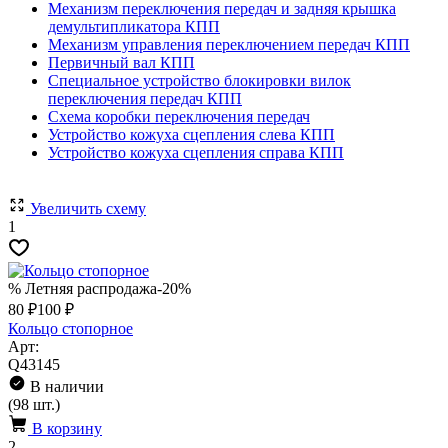
Механизм переключения передач и задняя крышка
демультипликатора КПП
Механизм управления переключением передач КПП
Первичный вал КПП
Специальное устройство блокировки вилок
переключения передач КПП
Схема коробки переключения передач
Устройство кожуха сцепления слева КПП
Устройство кожуха сцепления справа КПП
Увеличить схему
1
% Летняя распродажа
-20%
80 ₽
100 ₽
Кольцо стопорное
Арт:
Q43145
В наличии
(98 шт.)
В корзину
2