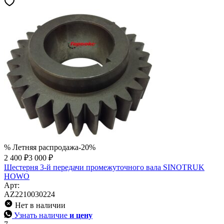
% Летняя распродажа
-20%
2 400 ₽
3 000 ₽
Шестерня 3-й передачи промежуточного вала SINOTRUK
HOWO
Арт:
AZ2210030224
Нет в наличии
Узнать наличие
и цену