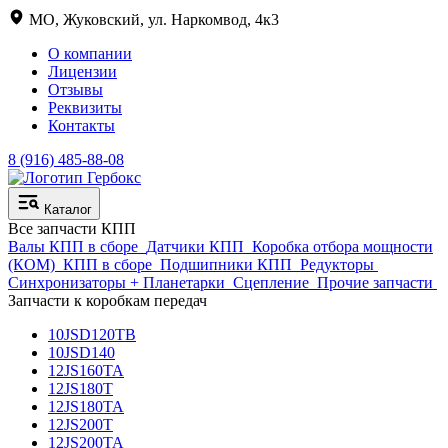
МО, Жуковский, ул. Наркомвод, 4к3
О компании
Лицензии
Отзывы
Реквизиты
Контакты
8 (916) 485-88-08
Каталог
Все запчасти КПП
Валы КПП в сборе
Датчики КПП
Коробка отбора мощности
(КОМ)
КПП в сборе
Подшипники КПП
Редукторы
Синхронизаторы + Планетарки
Сцепление
Прочие запчасти
Запчасти к коробкам передач
10JSD120TB
10JSD140
12JS160TA
12JS180T
12JS180TA
12JS200T
12JS200TA