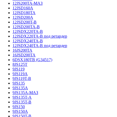
12JS200TA-МАЗ
12JSD160A
12JSD180TA
12JSD200A
12JSD200T-B
12JSD200TA-B
12JSDX220TA-B
12JSDX220TA-B под ретардер
12JSDX240TA-B
12JSDX240TA-B под ретардер
16JS200TA
16JSD200TA
6DSX180TB (G34517)
8JS125T
9JS119
9JS119A
9JS119T-B
9JS135
9JS135A
9JS135A-МАЗ
9JS135T-A
9JS135T-B
9JS150
9JS150A
9JS150T-B