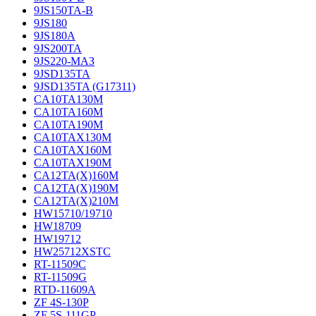
9JS150TA-B
9JS180
9JS180A
9JS200TA
9JS220-МАЗ
9JSD135TA
9JSD135TA (G17311)
CA10TA130M
CA10TA160M
CA10TA190M
CA10TAX130M
CA10TAX160M
CA10TAX190M
CA12TA(X)160M
CA12TA(X)190M
CA12TA(X)210M
HW15710/19710
HW18709
HW19712
HW25712XSTC
RT-11509C
RT-11509G
RTD-11609A
ZF 4S-130P
ZF 5S-111GP