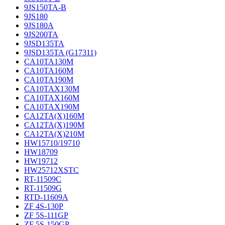
9JS150TA-B
9JS180
9JS180A
9JS200TA
9JSD135TA
9JSD135TA (G17311)
CA10TA130M
CA10TA160M
CA10TA190M
CA10TAX130M
CA10TAX160M
CA10TAX190M
CA12TA(X)160M
CA12TA(X)190M
CA12TA(X)210M
HW15710/19710
HW18709
HW19712
HW25712XSTC
RT-11509C
RT-11509G
RTD-11609A
ZF 4S-130P
ZF 5S-111GP
ZF 5S-150GP