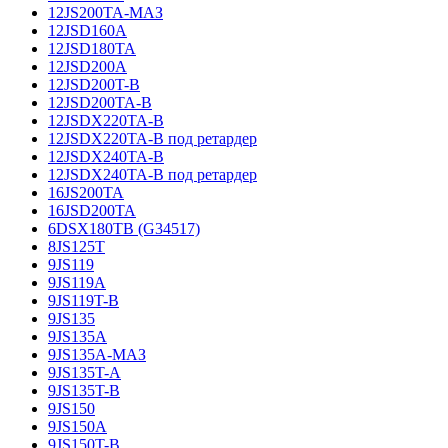
12JS200TA-МАЗ
12JSD160A
12JSD180TA
12JSD200A
12JSD200T-B
12JSD200TA-B
12JSDX220TA-B
12JSDX220TA-B под ретардер
12JSDX240TA-B
12JSDX240TA-B под ретардер
16JS200TA
16JSD200TA
6DSX180TB (G34517)
8JS125T
9JS119
9JS119A
9JS119T-B
9JS135
9JS135A
9JS135A-МАЗ
9JS135T-A
9JS135T-B
9JS150
9JS150A
9JS150T-B