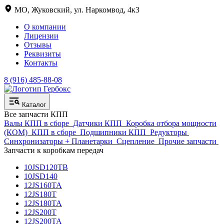
МО, Жуковский, ул. Наркомвод, 4к3
О компании
Лицензии
Отзывы
Реквизиты
Контакты
8 (916) 485-88-08
Каталог
Все запчасти КПП
Валы КПП в сборе
Датчики КПП
Коробка отбора мощности
(КОМ)
КПП в сборе
Подшипники КПП
Редукторы
Синхронизаторы + Планетарки
Сцепление
Прочие запчасти
Запчасти к коробкам передач
10JSD120TB
10JSD140
12JS160TA
12JS180T
12JS180TA
12JS200T
12JS200TA