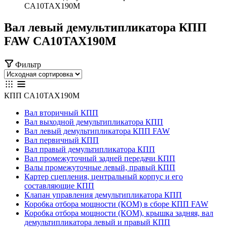
CA10TAX190M
Вал левый демультипликатора КПП
FAW CA10TAX190M
Фильтр
КПП CA10TAX190M
Вал вторичный КПП
Вал выходной демультипликатора КПП
Вал левый демультипликатора КПП FAW
Вал первичный КПП
Вал правый демультипликатора КПП
Вал промежуточный задней передачи КПП
Валы промежуточные левый, правый КПП
Картер сцепления, центральный корпус и его
составляющие КПП
Клапан управления демультипликатора КПП
Коробка отбора мощности (КОМ) в сборе КПП FAW
Коробка отбора мощности (КОМ), крышка задняя, вал
демультипликатора левый и правый КПП