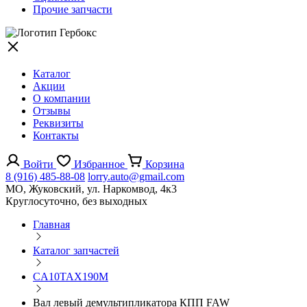
Прочие запчасти
Каталог
Акции
О компании
Отзывы
Реквизиты
Контакты
Войти
Избранное
Корзина
8 (916) 485-88-08
lorry.auto@gmail.com
МО, Жуковский, ул. Наркомвод, 4к3
Круглосуточно, без выходных
Главная
Каталог запчастей
CA10TAX190M
Вал левый демультипликатора КПП FAW