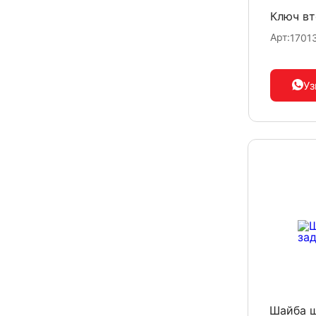
Ключ вт
Арт:
1701
Уз
Шайба ш