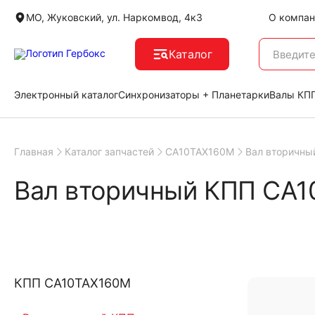
МО, Жуковский, ул. Наркомвод, 4к3
О компан
Каталог
Электронный каталог
Синхронизаторы + Планетарки
Валы КПП
Главная
Каталог запчастей
CA10TAX160M
Вал вторичны
Вал вторичный КПП CA
КПП CA10TAX160M