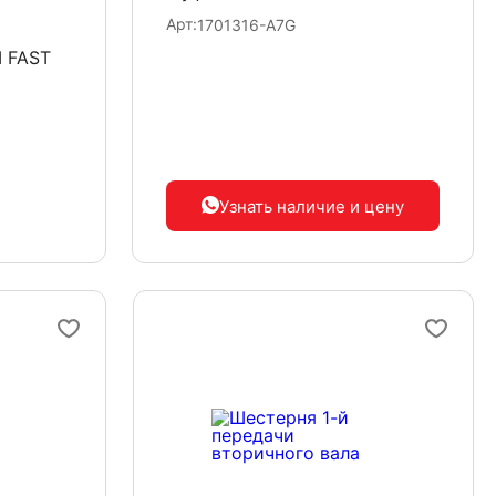
Арт:
1701316-A7G
 FAST
Узнать наличие
и цену