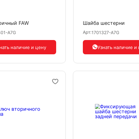
ричный FAW
Шайба шестерни
Арт:
301-A7G
1701327-A7G
нать наличие
и цену
Узнать наличие
и