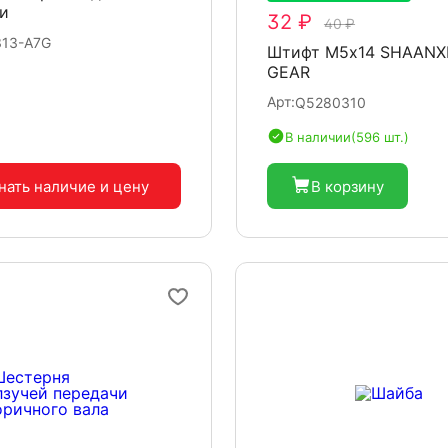
и
32 ₽
40 ₽
313-A7G
Штифт М5х14 SHAANXI
GEAR
Арт:
Q5280310
В наличии
(596 шт.)
нать наличие
и цену
В корзину