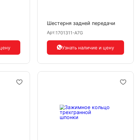
Шестерня задней передачи
Арт:
1701311-A7G
 цену
Узнать наличие
и цену