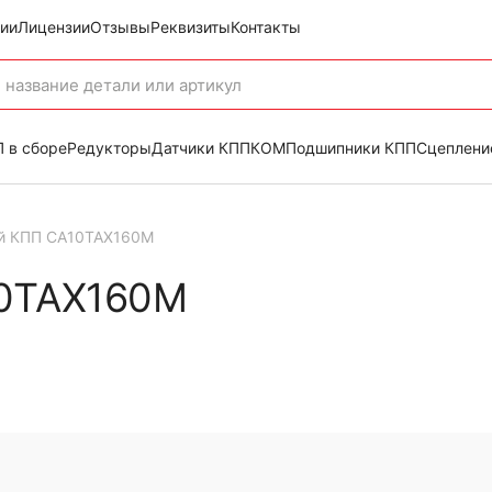
ии
Лицензии
Отзывы
Реквизиты
Контакты
 в сборе
Редукторы
Датчики КПП
КОМ
Подшипники КПП
Сцеплени
й КПП CA10TAX160M
10TAX160M