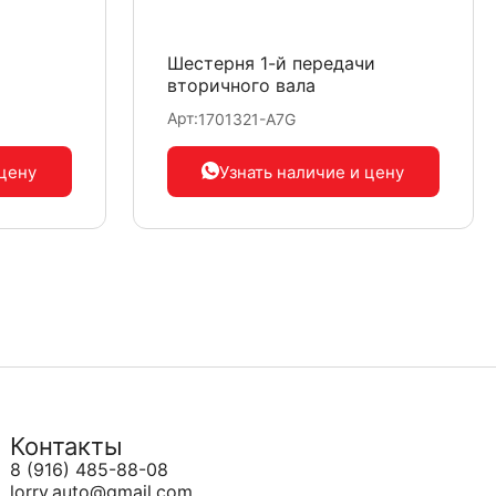
Шестерня 1-й передачи
вторичного вала
Арт:
1701321-A7G
 цену
Узнать наличие
и цену
Контакты
8 (916) 485-88-08
lorry.auto@gmail.com