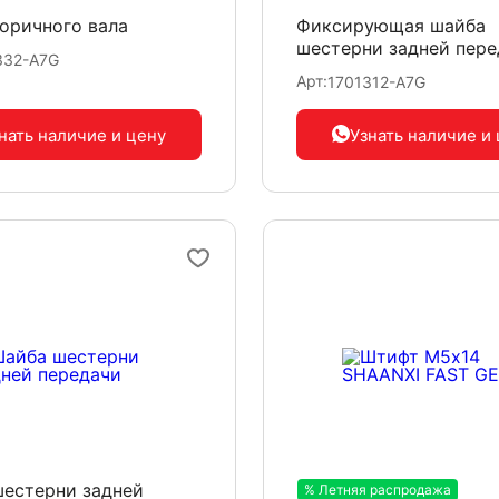
оричного вала
Фиксирующая шайба
шестерни задней пере
332-A7G
Арт:
1701312-A7G
нать наличие
и цену
Узнать наличие
и
естерни задней
% Летняя распродажа
-20%