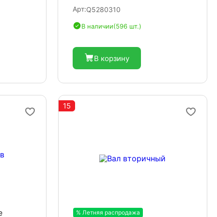
Арт:
Q5280310
В наличии
(596 шт.)
В корзину
15
е
% Летняя распродажа
-20%