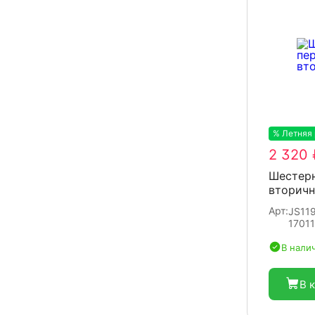
% Летняя
2 320 
Шестерн
вторичн
Арт:
JS119
1701
В нали
В 