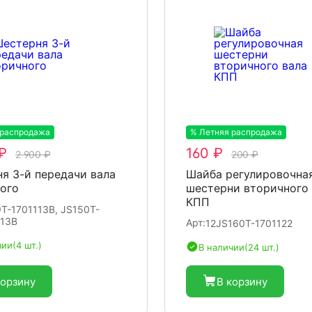
 распродажа
-20%
% Летняя распродажа
-20%
₽
160 ₽
2 900 ₽
200 ₽
я 3-й передачи вала
Шайба регулировочна
ого
шестерни вторичного 
КПП
T-1701113B, JS150T-
113B
Арт:
12JS160T-1701122
чии
(4 шт.)
В наличии
(24 шт.)
корзину
В корзину