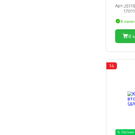
Арт:
JS11
1701
В нали
В 
14
% Летняя