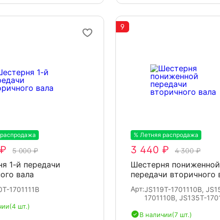
9
 распродажа
-20%
% Летняя распродажа
-20%
 ₽
3 440 ₽
5 000 ₽
4 300 ₽
я 1-й передачи
Шестерня пониженной
ого вала
передачи вторичного 
Арт:
0T-1701111B
JS119T-1701110B, JS1
1701110B, JS135T-170
чии
(4 шт.)
В наличии
(7 шт.)