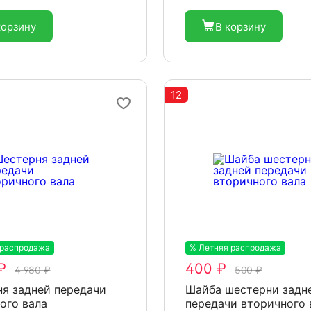
корзину
В корзину
12
 распродажа
-20%
% Летняя распродажа
-20%
₽
400 ₽
4 980 ₽
500 ₽
я задней передачи
Шайба шестерни задн
ого вала
передачи вторичного 