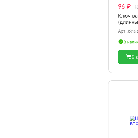
96 ₽
1
Ключ ва
(длинны
Арт:
JS15
В нали
В 