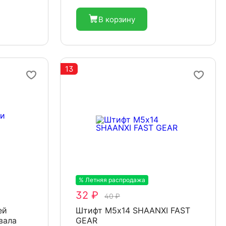
В корзину
13
% Летняя распродажа
-20%
32 ₽
40 ₽
ей
Штифт М5х14 SHAANXI FAST
вала
GEAR