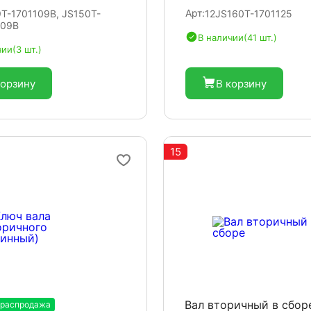
Арт:
9T-1701109B, JS150T-
12JS160T-1701125
109B
В наличии
(41 шт.)
чии
(3 шт.)
корзину
В корзину
15
Вал вторичный в сбор
 распродажа
-20%