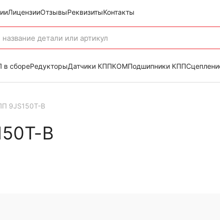
ии
Лицензии
Отзывы
Реквизиты
Контакты
 в сборе
Редукторы
Датчики КПП
КОМ
Подшипники КПП
Сцеплени
ПП 9JS150T-B
150T-B