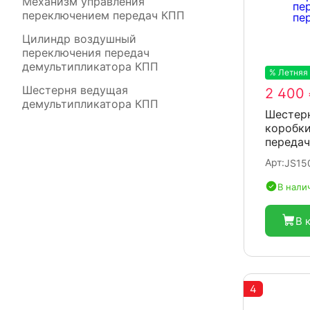
Механизм управления
переключением передач КПП
Цилиндр воздушный
переключения передач
демультипликатора КПП
% Летняя
Шестерня ведущая
2 400
демультипликатора КПП
Шестерн
коробк
передач
Арт:
JS15
В нали
В 
4