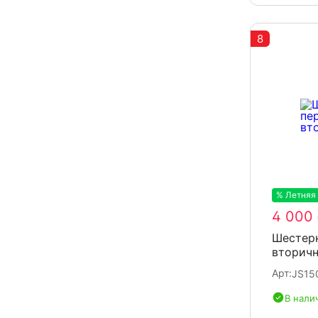
8
% Летняя
4 000
Шестерн
вторичн
Арт:
JS15
В нали