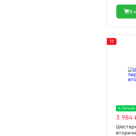
В 
11
% Летняя
3 984 
Шестерн
вторичн