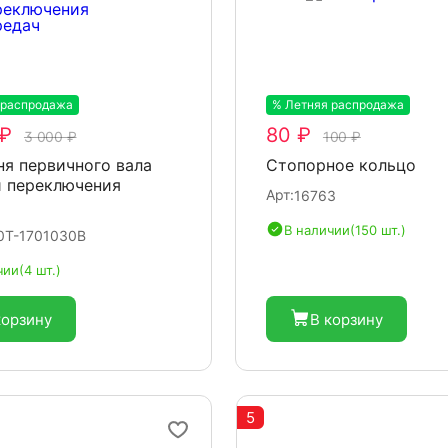
 распродажа
-20%
% Летняя распродажа
-20%
 ₽
80 ₽
3 000 ₽
100 ₽
я первичного вала
Стопорное кольцо
и переключения
Арт:
16763
В наличии
(150 шт.)
0T-1701030B
чии
(4 шт.)
корзину
В корзину
5