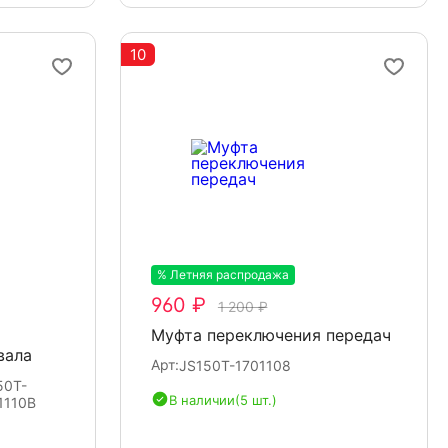
10
% Летняя распродажа
-20%
960 ₽
1 200 ₽
Муфта переключения передач
вала
Арт:
JS150T-1701108
50T-
В наличии
(5 шт.)
1110B