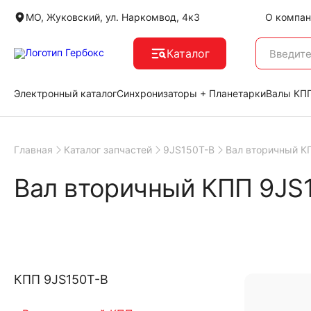
МО, Жуковский, ул. Наркомвод, 4к3
О компан
Каталог
Электронный каталог
Синхронизаторы + Планетарки
Валы КПП
Главная
Каталог запчастей
9JS150T-B
Вал вторичный К
Вал вторичный КПП 9JS
КПП 9JS150T-B