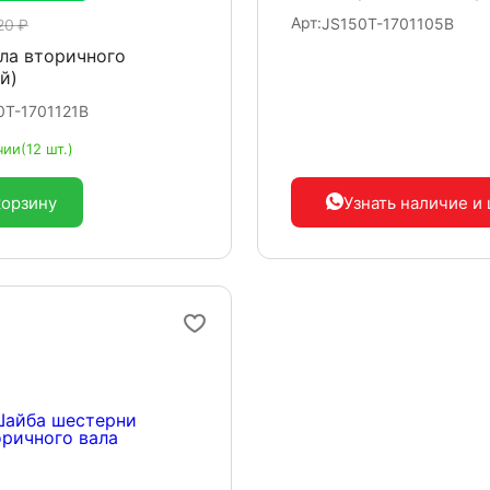
Арт:
JS150T-1701105B
20 ₽
ла вторичного
й)
0T-1701121B
чии
(12 шт.)
корзину
Узнать наличие
и