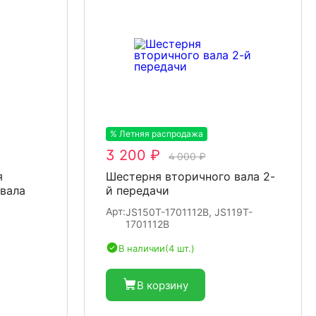
% Летняя распродажа
-20%
3 200 ₽
4 000 ₽
я
Шестерня вторичного вала 2-
вала
й передачи
Арт:
JS150T-1701112B, JS119T-
1701112B
В наличии
(4 шт.)
В корзину