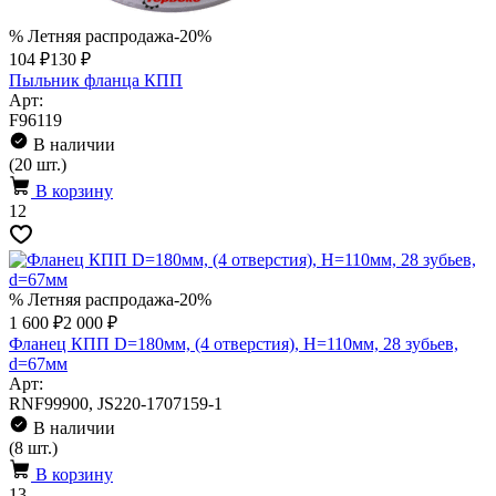
% Летняя распродажа
-20%
104 ₽
130 ₽
Пыльник фланца КПП
Арт:
F96119
В наличии
(20 шт.)
В корзину
12
% Летняя распродажа
-20%
1 600 ₽
2 000 ₽
Фланец КПП D=180мм, (4 отверстия), H=110мм, 28 зубьев,
d=67мм
Арт:
RNF99900, JS220-1707159-1
В наличии
(8 шт.)
В корзину
13