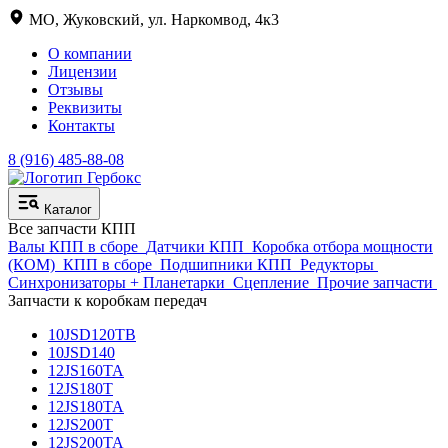
МО, Жуковский, ул. Наркомвод, 4к3
О компании
Лицензии
Отзывы
Реквизиты
Контакты
8 (916) 485-88-08
Каталог
Все запчасти КПП
Валы КПП в сборе
Датчики КПП
Коробка отбора мощности
(КОМ)
КПП в сборе
Подшипники КПП
Редукторы
Синхронизаторы + Планетарки
Сцепление
Прочие запчасти
Запчасти к коробкам передач
10JSD120TB
10JSD140
12JS160TA
12JS180T
12JS180TA
12JS200T
12JS200TA