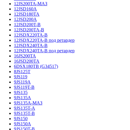
12JS200TA-МАЗ
12JSD160A
12JSD180TA
12JSD200A
12JSD200T-B
12JSD200TA-B
12JSDX220TA-B
12JSDX220TA-B под ретардер
12JSDX240TA-B
12JSDX240TA-B под ретардер
16JS200TA
16JSD200TA
6DSX180TB (G34517)
8JS125T
9JS119
9JS119A
9JS119T-B
9JS135
9JS135A
9JS135A-МАЗ
9JS135T-A
9JS135T-B
9JS150
9JS150A
9JS150T-B