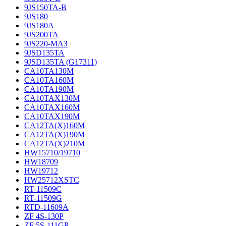
9JS150TA-B
9JS180
9JS180A
9JS200TA
9JS220-МАЗ
9JSD135TA
9JSD135TA (G17311)
CA10TA130M
CA10TA160M
CA10TA190M
CA10TAX130M
CA10TAX160M
CA10TAX190M
CA12TA(X)160M
CA12TA(X)190M
CA12TA(X)210M
HW15710/19710
HW18709
HW19712
HW25712XSTC
RT-11509C
RT-11509G
RTD-11609A
ZF 4S-130P
ZF 5S-111GP