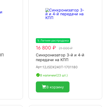
% Летняя распродажа
-20%
16 800 ₽
21 000 ₽
ПП
Синхронизатор 3-й и 4-й
передачи на КПП
Арт:
12JSDX240T-1701180
В наличии
(23 шт.)
В корзину