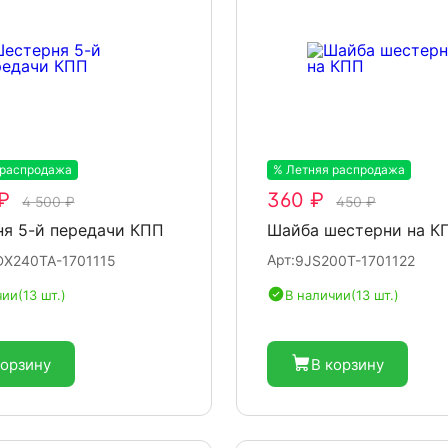
 распродажа
-20%
% Летняя распродажа
-20%
₽
360 ₽
4 500 ₽
450 ₽
я 5-й передачи КПП
Шайба шестерни на К
Арт:
DX240TA-1701115
9JS200T-1701122
чии
(13 шт.)
В наличии
(13 шт.)
корзину
В корзину