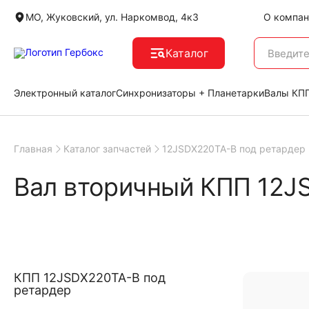
МО, Жуковский, ул. Наркомвод, 4к3
О компан
Каталог
Электронный каталог
Синхронизаторы + Планетарки
Валы КПП
Главная
Каталог запчастей
12JSDX220TA-B под ретардер
Вал вторичный КПП 12J
КПП 12JSDX220TA-B под
ретардер