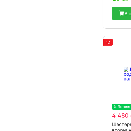
В 
13
% Летняя
4 480
Шестерн
вторичн