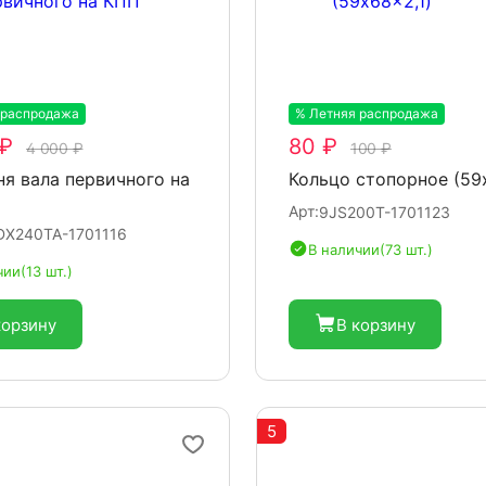
 распродажа
-20%
% Летняя распродажа
-20%
 ₽
80 ₽
4 000 ₽
100 ₽
я вала первичного на
Кольцо стопорное (59
Арт:
9JS200T-1701123
DX240TA-1701116
В наличии
(73 шт.)
чии
(13 шт.)
корзину
В корзину
5