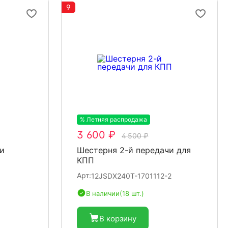
9
% Летняя распродажа
-20%
3 600 ₽
4 500 ₽
и
Шестерня 2-й передачи для
КПП
Арт:
12JSDX240T-1701112-2
В наличии
(18 шт.)
В корзину