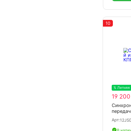
10
% Летняя
19 200
Синхрон
передач
Арт:
12JS
В нали