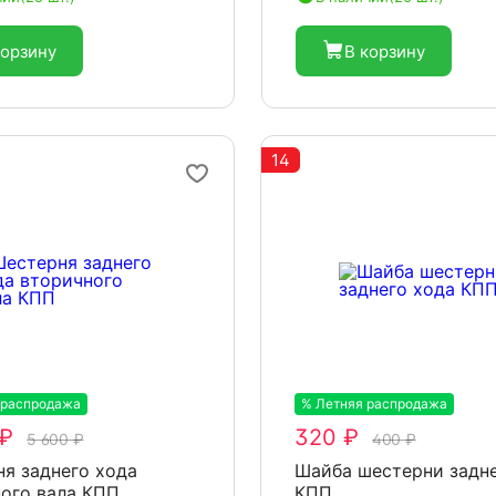
корзину
В корзину
14
 распродажа
-20%
% Летняя распродажа
-20%
 ₽
320 ₽
5 600 ₽
400 ₽
я заднего хода
Шайба шестерни задне
ого вала КПП
КПП