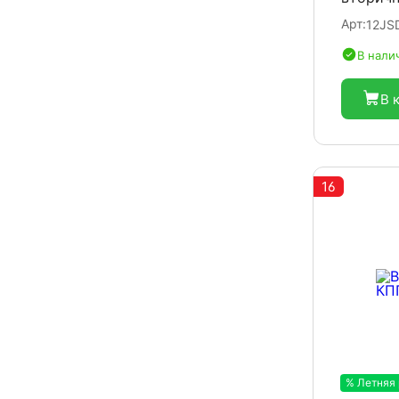
Арт:
12JS
В нали
В 
16
% Летняя