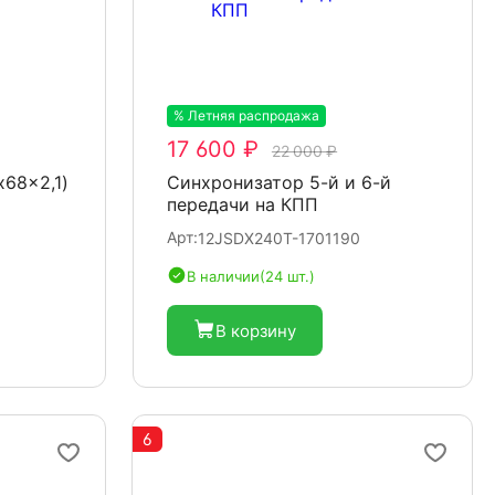
% Летняя распродажа
-20%
17 600 ₽
22 000 ₽
x68x2,1)
Синхронизатор 5-й и 6-й
передачи на КПП
Арт:
12JSDX240T-1701190
В наличии
(24 шт.)
В корзину
6