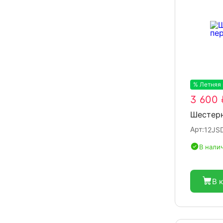
% Летняя
3 600 
Шестерн
Арт:
12JS
В нали
В 