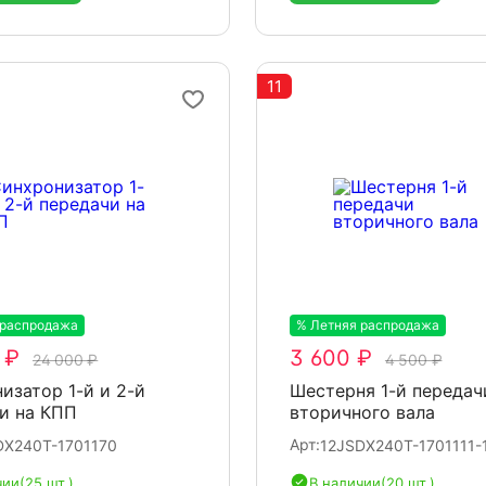
11
 распродажа
-20%
% Летняя распродажа
-20%
 ₽
3 600 ₽
24 000 ₽
4 500 ₽
изатор 1-й и 2-й
Шестерня 1-й передач
и на КПП
вторичного вала
Арт:
DX240T-1701170
12JSDX240T-1701111-
чии
(25 шт.)
В наличии
(20 шт.)