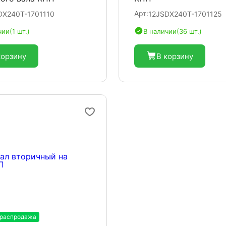
Арт:
DX240T-1701110
12JSDX240T-1701125
чии
(1 шт.)
В наличии
(36 шт.)
корзину
В корзину
 распродажа
-20%