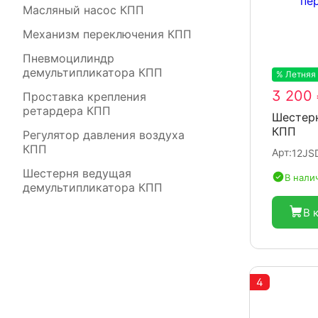
Масляный насос КПП
Механизм переключения КПП
Пневмоцилиндр
демультипликатора КПП
% Летняя
3 200
Проставка крепления
ретардера КПП
Шестерн
КПП
Регулятор давления воздуха
КПП
Арт:
12JS
Шестерня ведущая
В нали
демультипликатора КПП
В 
4