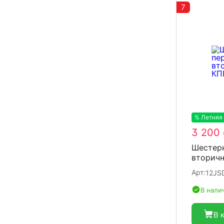
7
% Летняя
3 200
Шестерн
вторичн
Арт:
12JS
В нали
В 