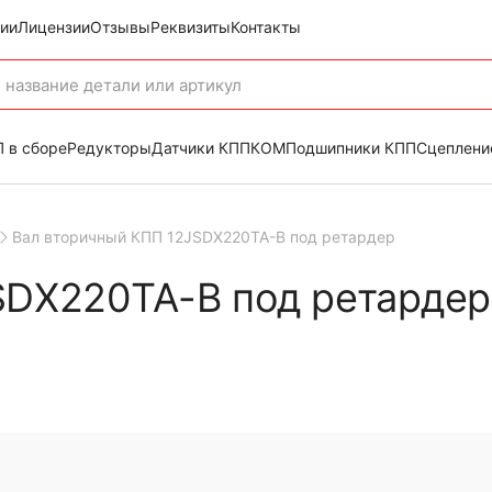
ии
Лицензии
Отзывы
Реквизиты
Контакты
 в сборе
Редукторы
Датчики КПП
КОМ
Подшипники КПП
Сцеплени
Вал вторичный КПП 12JSDX220TA-B под ретардер
SDX220TA-B под ретардер