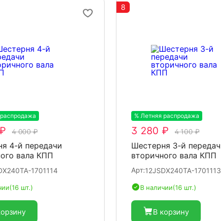
8
 распродажа
-20%
% Летняя распродажа
-20%
 ₽
3 280 ₽
4 000 ₽
4 100 ₽
я 4-й передачи
Шестерня 3-й передач
ого вала КПП
вторичного вала КПП
Арт:
DX240TA-1701114
12JSDX240TA-1701113
чии
(16 шт.)
В наличии
(16 шт.)
корзину
В корзину