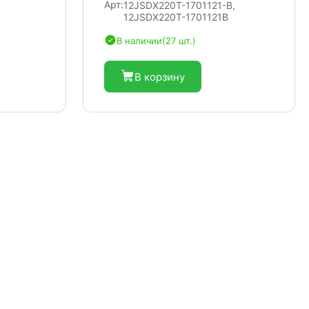
Арт:
12JSDX220T-1701121-B,
12JSDX220T-1701121B
В наличии
(27 шт.)
В корзину