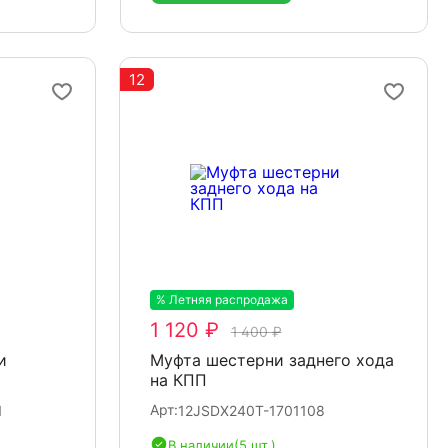
12
% Летняя распродажа
-20%
1 120 ₽
1 400 ₽
и
Муфта шестерни заднего хода
на КПП
Арт:
1
12JSDX240T-1701108
В наличии
(5 шт.)