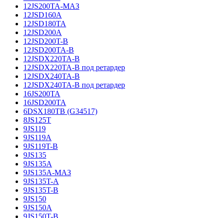
12JS200TA-МАЗ
12JSD160A
12JSD180TA
12JSD200A
12JSD200T-B
12JSD200TA-B
12JSDX220TA-B
12JSDX220TA-B под ретардер
12JSDX240TA-B
12JSDX240TA-B под ретардер
16JS200TA
16JSD200TA
6DSX180TB (G34517)
8JS125T
9JS119
9JS119A
9JS119T-B
9JS135
9JS135A
9JS135A-МАЗ
9JS135T-A
9JS135T-B
9JS150
9JS150A
9JS150T-B