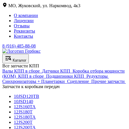
МО, Жуковский, ул. Наркомвод, 4к3
О компании
Лицензии
Отзывы
Реквизиты
Контакты
8 (916) 485-88-08
Каталог
Все запчасти КПП
Валы КПП в сборе
Датчики КПП
Коробка отбора мощности
(КОМ)
КПП в сборе
Подшипники КПП
Редукторы
Синхронизаторы + Планетарки
Сцепление
Прочие запчасти
Запчасти к коробкам передач
10JSD120TB
10JSD140
12JS160TA
12JS180T
12JS180TA
12JS200T
12JS200TA