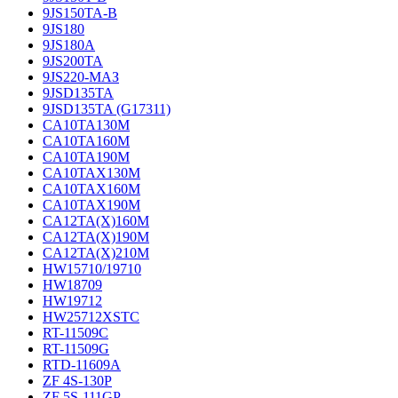
9JS150TA-B
9JS180
9JS180A
9JS200TA
9JS220-МАЗ
9JSD135TA
9JSD135TA (G17311)
CA10TA130M
CA10TA160M
CA10TA190M
CA10TAX130M
CA10TAX160M
CA10TAX190M
CA12TA(X)160M
CA12TA(X)190M
CA12TA(X)210M
HW15710/19710
HW18709
HW19712
HW25712XSTC
RT-11509C
RT-11509G
RTD-11609A
ZF 4S-130P
ZF 5S-111GP