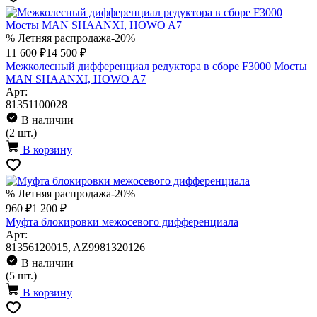
% Летняя распродажа
-20%
11 600 ₽
14 500 ₽
Межколесный дифференциал редуктора в сборе F3000 Мосты
MAN SHAANXI, HOWO A7
Арт:
81351100028
В наличии
(2 шт.)
В корзину
% Летняя распродажа
-20%
960 ₽
1 200 ₽
Муфта блокировки межосевого дифференциала
Арт:
81356120015, AZ9981320126
В наличии
(5 шт.)
В корзину