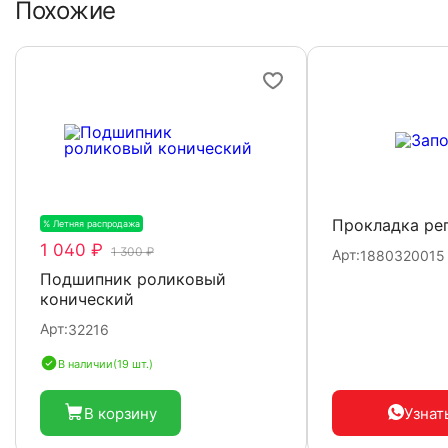
Похожие
Прокладка ре
% Летняя распродажа
-20%
1 040 ₽
1 300 ₽
Арт:
1880320015
Подшипник роликовый
конический
Арт:
32216
В наличии
(19 шт.)
В корзину
Узнат