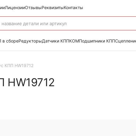
ии
Лицензии
Отзывы
Реквизиты
Контакты
 в сборе
Редукторы
Датчики КПП
КОМ
Подшипники КПП
Сцеплени
ус КПП HW19712
П HW19712