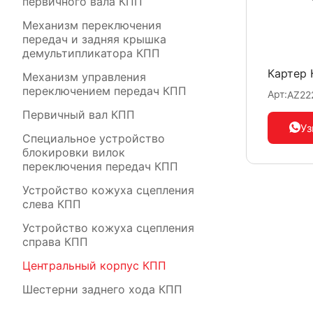
первичного вала КПП
Механизм переключения
передач и задняя крышка
демультипликатора КПП
Картер
Механизм управления
переключением передач КПП
Арт:
AZ22
Первичный вал КПП
Уз
Специальное устройство
блокировки вилок
переключения передач КПП
Устройство кожуха сцепления
слева КПП
Устройство кожуха сцепления
справа КПП
Центральный корпус КПП
Шестерни заднего хода КПП