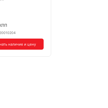
 КПП
20010204
нать наличие
и цену