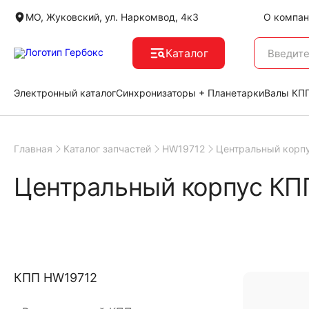
МО, Жуковский, ул. Наркомвод, 4к3
О компан
Каталог
Электронный каталог
Синхронизаторы + Планетарки
Валы КПП
Главная
Каталог запчастей
HW19712
Центральный корп
Центральный корпус КП
КПП HW19712