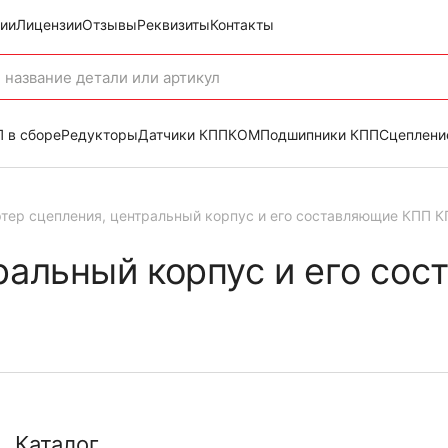
ии
Лицензии
Отзывы
Реквизиты
Контакты
 в сборе
Редукторы
Датчики КПП
КОМ
Подшипники КПП
Сцеплени
тер сцепления, центральный корпус и его составляющие КПП К
ральный корпус и его со
Каталог