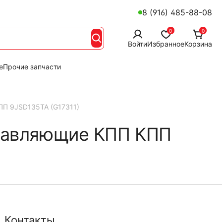
8 (916) 485-88-08
0
0
Войти
Избранное
Корзина
е
Прочие запчасти
ПП 9JSD135TA (G17311)
ставляющие КПП КПП
Контакты