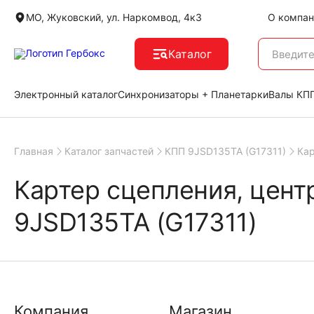
МО, Жуковский, ул. Наркомвод, 4к3
О компан
Каталог
Электронный каталог
Синхронизаторы + Планетарки
Валы КПП
Главная
Каталог запчастей
КПП 9JSD135TA (G17311)
Кар
Картер сцепления, цент
9JSD135TA (G17311)
Компания
Магазин