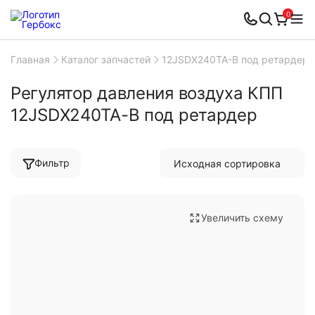
0
Главная
Каталог запчастей
12JSDX240TA-B под ретардер
Регулятор давления воздуха КПП
12JSDX240TA-B под ретардер
Фильтр
Увеличить схему